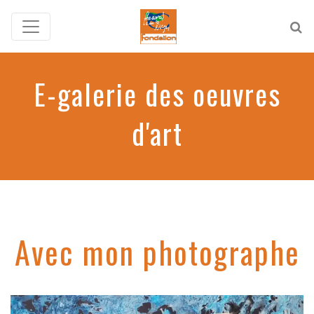
E-galerie des oeuvres
d'art
Avec mon photographe