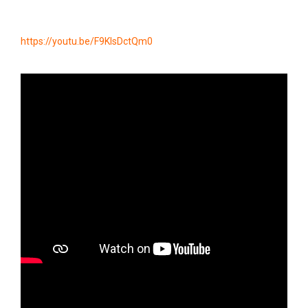
https://youtu.be/F9KIsDctQm0