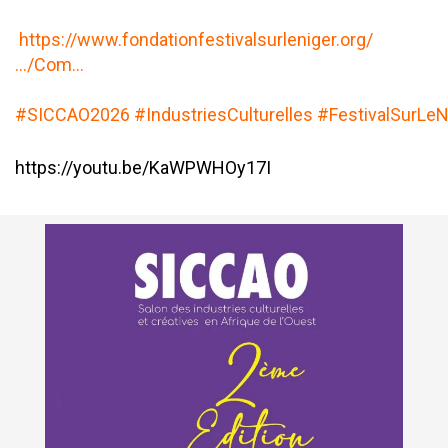
https://www.fondationfestivalsurleniger.org/
…/Com…
#SICCAO2026
#IndustriesCulturelles
#FestivalSurLeN
https://youtu.be/KaWPWHOy17I